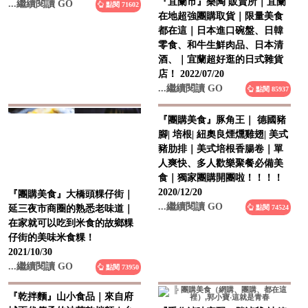
『宜蘭市』樂陶 販賣所｜宜蘭
在地超強團購取貨｜限量美食
都在這｜日本進口碗盤、日韓
零食、和牛生鮮肉品、日本清
酒、｜宜蘭超好逛的日式雜貨
店！ 2022/07/20
...繼續閱讀 GO
點閱 85937
『團購美食』豚角王｜ 德國豬
『團購美食』大橋頭粿仔街｜
腳| 培根| 紐奧良煙燻雞翅| 美式
延三夜市商圈的熟悉老味道｜
豬肋排｜美式培根香腸卷｜單
在家就可以吃到米食的故鄉粿
人爽快、多人歡樂聚餐必備美
仔街的美味米食粿！
食｜獨家團購開團啦！！！！
2021/10/30
2020/12/20
...繼續閱讀 GO
點閱 73950
...繼續閱讀 GO
點閱 74524
『手作滷味宅配』胖滷爺-冰箱
『乾拌麵』山小食品｜來自府