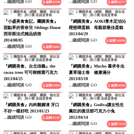
『小盛美食食記。團購美食』
『網購美食』AOKI青木定治沁
甜點界的香奈兒 Siblings House
橙慈暉蛋糕 母親節最佳蛋糕
西菲斯法式精品烘焙
2013/04/29
2014/08/05
...繼續閱讀 GO
點閱 101056
...繼續閱讀 GO
點閱 86663
『網購美食。台北信義』the
『網購美食』Mucho 慕求冬虫
cocoa trees 可可樹精選巧克力
夏草瑞士卷 健康滿分
2013/04/25
2013/03/18
...繼續閱讀 GO
...繼續閱讀 GO
點閱 82834
點閱 80345
『網購美食』內科雞腳凍 牙口
『網購美食』Godiva讓女性生
不好一樣好吃 2013/01/23
瘋狂的復活節巧克力小兔
...繼續閱讀 GO
2012/04/14
點閱 81307
...繼續閱讀 GO
點閱 79376