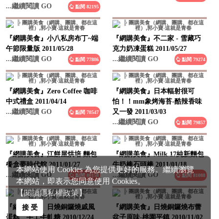
...繼續閱讀 GO
點閱 82195
『網購美食』小八私房布丁~端
『網購美食』不二家 - 雪藏巧
午節限量版 2011/05/28
克力奶凍蛋糕 2011/05/27
...繼續閱讀 GO
...繼續閱讀 GO
點閱 77886
點閱 79274
『網購美食』Zero Coffee 咖啡
『網購美食』日本輻射很可
中式禮盒 2011/04/14
怕！！mm象烤海苔-酷辣香味
...繼續閱讀 GO
又一發 2011/03/03
點閱 78547
...繼續閱讀 GO
點閱 79857
『網購美食』江餅屋烘培 麵包
『網購美食』Milk 17純新麵包
餐盒夢時代館 2011/01/27
牛奶棒石頭棒 2011/01/18
本網站使用 Cookies 為您提供更好的服務。繼續瀏覽
...繼續閱讀 GO
...繼續閱讀 GO
點閱 80158
點閱 81088
本網站，即表示您同意使用 Cookies。
【閱讀隱私權政策】
『網購美食』日燒銅鑼燒戚風
『網購美食』日燒銅鑼燒布蕾
接 受
蛋糕 手工牛軋糖 2010/12/24
盆子原味-桃園平鎮 2010/11/02