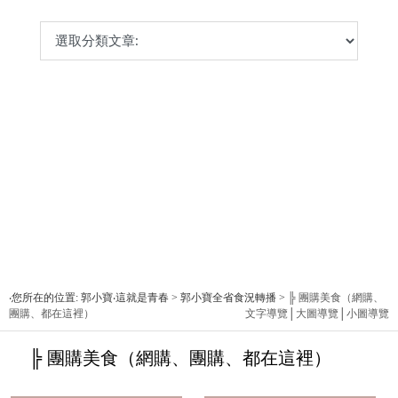
‧您所在的位置: 郭小寶‧這就是青春 > 郭小寶全省食況轉播 >
╠ 團購美食（網購、
團購、都在這裡）
文字導覽
│
大圖導覽
│
小圖導覽
╠ 團購美食（網購、團購、都在這裡）