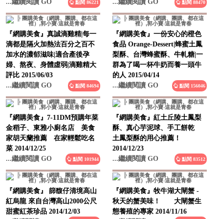
『網購美食』真誠滴雞精|每一
『網購美食』一份安心的橙色
滴都是隔火加熱法百分之百不
食品 Orange-Dessert|蜂蜜土鳳
加水的濃郁滋味|適合產後孕
梨酥、台灣蜂蜜酥、牛軋糖|一
婦、熬夜、身體虛弱|滴雞精大
群為了喝一杯牛奶而養一頭牛
評比 2015/06/03
的人 2015/04/14
...繼續閱讀 GO
...繼續閱讀 GO
點閱 84694
點閱 156046
『網購美食』7-11DM預購年菜
『網購美食』紅土丘陵土鳳梨
金稻子、東雅小廚名店 美食
酥、真心芋泥球、手工餅乾
家胡天蘭推薦 在家輕鬆吃名
土鳳梨酥的用心推薦！
菜 2014/12/25
2014/12/23
...繼續閱讀 GO
...繼續閱讀 GO
點閱 101944
點閱 83512
『網購美食』 篩馥仔清境高山
『網購美食』牧牛湖大閘蟹 -
紅烏龍 來自台灣高山2000公尺
秋天的蟹美味！ 大閘蟹生
甜蜜紅茶珍品 2014/12/03
態養殖的專家 2014/11/16
...繼續閱讀 GO
...繼續閱讀 GO
點閱 82196
點閱 82777