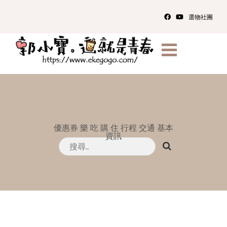
選物社團
優惠券
樂
吃
購
住
行程
交通
基本
資訊