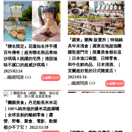
『羅東』樂陶 販賣所｜特福鍋
具年末清倉｜羅東在地超強團
『聯名限定』花蓮知名伴手禮
購取貨門市｜限量美食都在這
百年傳奇｜超夯聯名商品青柚
｜日本進口碗盤、日韓零食、
沙琪瑪Ｘ跳躍的宅男｜清甜滋
和牛生鮮肉品、日本清酒、｜
味不膩口的超威沙琪瑪！
宜蘭超好逛的日式雜貨店！
2025/02/24
2023/01/16
...繼續閱讀 GO
點閱 63157
...繼續閱讀 GO
點閱 96693
『團購美食』丹尼船長米米花
｜100%純米做的爆米花超涮嘴
｜全球首創的暢銷零食｜露
營、野餐、聚會、電影、歡樂
都少不了它！ 2022/11/18
...繼續閱讀 GO
點閱 71602