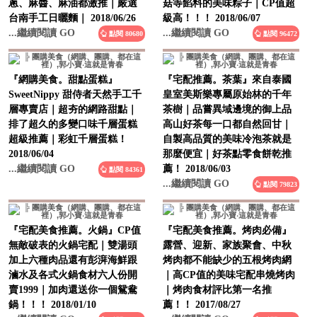
台南手工日曬麵｜ 2018/06/26
級高！！！ 2018/06/07
...繼續閱讀 GO
...繼續閱讀 GO
點閱 80680
點閱 96472
『網購美食。甜點蛋糕』
『宅配推薦。茶葉』來自泰國
SweetNippy 甜侍者天然手工千
皇室美斯樂專屬原始林的千年
層專賣店｜超夯的網路甜點｜
茶樹｜品嘗異域邊境的御上品
排了超久的多變口味千層蛋糕
高山好茶每一口都自然回甘｜
超級推薦｜彩虹千層蛋糕！
自製高品質的美味冷泡茶就是
2018/06/04
那麼便宜｜好茶點零食餅乾推
...繼續閱讀 GO
薦！ 2018/06/03
點閱 84361
...繼續閱讀 GO
點閱 79823
『宅配美食推薦。火鍋』CP值
『宅配美食推薦。烤肉必備』
無敵破表的火鍋宅配｜雙湯頭
露營、迎新、家族聚會、中秋
加上六種肉品還有彭湃海鮮跟
烤肉都不能缺少的五根烤肉網
滷水及各式火鍋食材六人份開
｜高CP值的美味宅配串燒烤肉
賣1999｜加肉還送你一個鴛鴦
｜烤肉食材評比第一名推
鍋！！！ 2018/01/10
薦！！ 2017/08/27
...繼續閱讀 GO
...繼續閱讀 GO
點閱 86221
點閱 88470