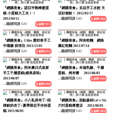
『網購美食』諾亞半熟蜂蜜蛋
『網購美食』京品手工水餃 天
糕 小蛋糕大工夫！！
涼好個餃！ 2012/02/17
2012/04/12
...繼續閱讀 GO
點閱 78044
...繼續閱讀 GO
點閱 79178
『網購美食』I like 愛奶客手工
『網購美食』阿舍乾麵 網路
牛嘎糖 烘培坊 2011/11/05
爆紅乾麵 2011/07/14
...繼續閱讀 GO
...繼續閱讀 GO
點閱 83128
點閱 78530
『網購美食』阿米農日式皇家
『網購美食』米迦乳酪、千層
手工千層蛋糕(經典原味)
蛋糕、烤布蕾 2011/06/03
2011/06/07
...繼續閱讀 GO
點閱 79918
...繼續閱讀 GO
點閱 83068
『網購美食』小八私房布丁~招
『網購美食』甜點森林Let's Six
牌鮮奶布丁+夏季限定手作杯蛋
六吋蛋糕專賣店 2011/06/01
糕 2011/06/01
...繼續閱讀 GO
點閱 78878