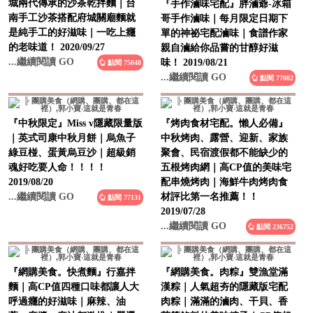
哥手作滷味｜每月限定日期下
城兩代傳承的沙茶乾拌麵｜台
單的神祕宅配滷味｜食譜作家
南手工沙茶搭配府城關廟麵就
親自滷給你品嘗的甘醇好滋
是純手工的好滋味｜一吃上癮
味！ 2019/08/21
的老味道！ 2020/09/27
...繼續閱讀 GO
...繼續閱讀 GO
點閱 77082
點閱 75048
『中秋限定』Miss v隱藏限量版
『烤肉食材宅配。懶人必備』
｜英式司康中秋月餅｜烏魚子
中秋烤肉、露營、迎新、家族
綠豆椪、蛋黃烏豆沙｜超級銷
聚會、民宿渡假都不能缺少的
魂好吃要人命！！！！
五根烤肉網｜高CP值的美味宅
2019/08/20
配串燒烤肉｜海鮮牛肉烤肉食
...繼續閱讀 GO
材評比第一名推薦！！
點閱 77131
2019/07/28
...繼續閱讀 GO
點閱 236752
『網購美食。快煮麵』行嘉拌
『網購美食。肉粽』雙漁堂滿
麵｜高CP值四種口味都讓人大
漢粽｜人氣超夯的隱藏版宅配
呼過癮的好滋味｜麻辣、油
肉粽｜滿滿的滷肉、干貝、香
蔥、麻醬、麻油都激推｜嚴選
菇等餡料的美味粽子｜CP值超