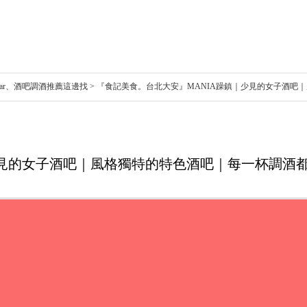
ounge Bar、酒吧調酒推薦這邊找 > 『食記美食。台北大安』MANIA躁鎮｜少見的
少見的女子酒吧｜風格獨特的特色酒吧｜每一杯調酒