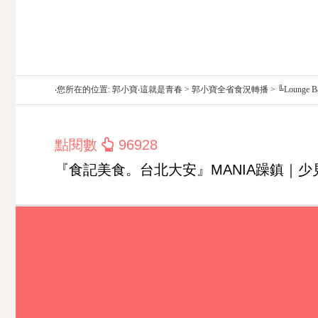
‧您所在的位置: 郭小寶‧這就是青春 > 郭小寶全省食況轉播 > ╚L
點閱數
96928
『食記美食。台北大安』MANIA躁鎮｜