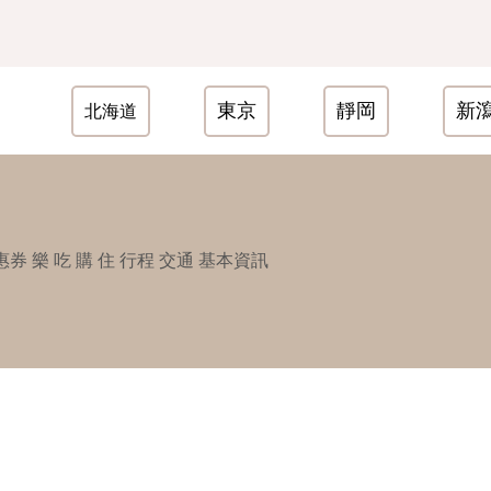
東京
靜岡
新
北海道
惠券
樂
吃
購
住
行程
交通
基本資訊