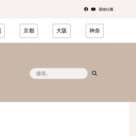
選物社團
瀉
京都
大阪
神奈