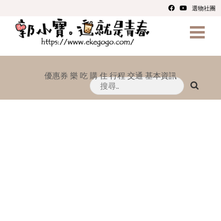
選物社團
優惠券
樂
吃
購
住
行程
交通
基本資訊