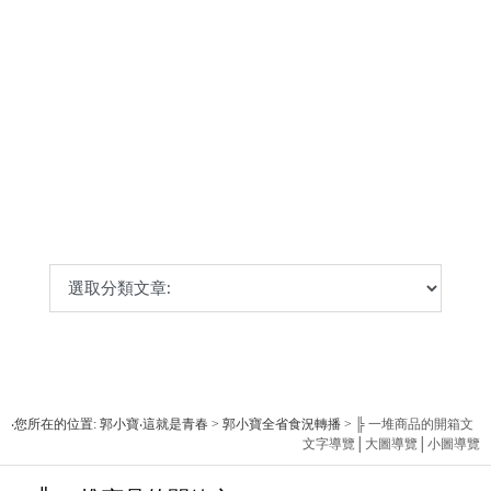
‧您所在的位置: 郭小寶‧這就是青春 > 郭小寶全省食況轉播 >
╠ 一堆商品的開箱文
文字導覽
│
大圖導覽
│
小圖導覽