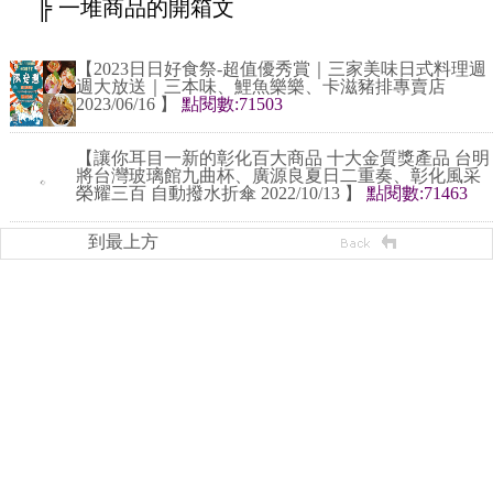
╠ 一堆商品的開箱文
【2023日日好食祭-超值優秀賞｜三家美味日式料理週
週大放送｜三本味、鯉魚樂樂、卡滋豬排專賣店
2023/06/16 】
點閱數:71503
【讓你耳目一新的彰化百大商品 十大金質獎產品 台明
將台灣玻璃館九曲杯、廣源良夏日二重奏、彰化風采
榮耀三百 自動撥水折傘 2022/10/13 】
點閱數:71463
到最上方