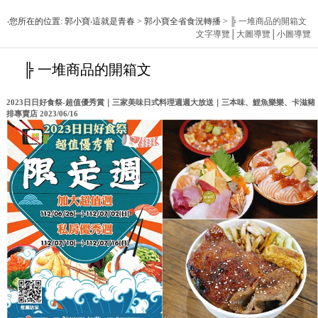
‧您所在的位置: 郭小寶‧這就是青春 > 郭小寶全省食況轉播 >
╠ 一堆商品的開箱文
文字導覽
│
大圖導覽
│
小圖導覽
╠ 一堆商品的開箱文
2023日日好食祭-超值優秀賞｜三家美味日式料理週週大放送｜三本味、鯉魚樂樂、卡滋豬
排專賣店 2023/06/16