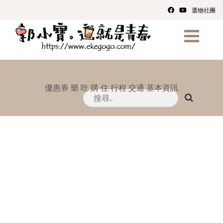
選物社團
優惠券
樂
吃
購
住
行程
交通
基本資訊