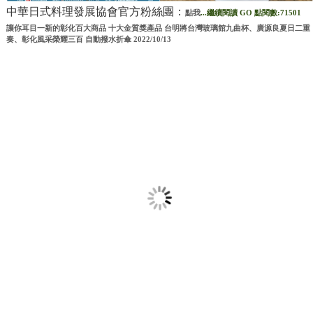
中華日式料理發展協會官方粉絲團：
點我
...繼續閱讀 GO
點閱數:71501
讓你耳目一新的彰化百大商品 十大金質獎產品 台明將台灣玻璃館九曲杯、廣源良夏日二重
奏、彰化風采榮耀三百 自動撥水折傘 2022/10/13