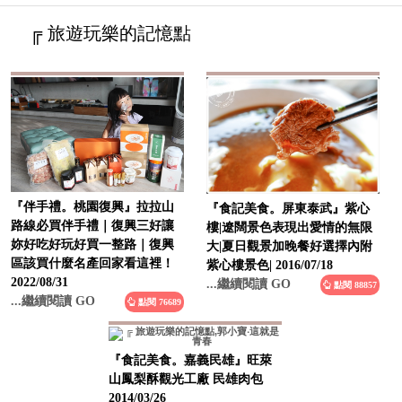
╔ 旅遊玩樂的記憶點
『伴手禮。桃園復興』拉拉山
『食記美食。屏東泰武』紫心
路線必買伴手禮｜復興三好讓
樓|遼闊景色表現出愛情的無限
妳好吃好玩好買一整路｜復興
大|夏日觀景加晚餐好選擇內附
區該買什麼名產回家看這裡！
紫心樓景色| 2016/07/18
2022/08/31
...繼續閱讀 GO
點閱 88857
...繼續閱讀 GO
點閱 76689
『食記美食。嘉義民雄』旺萊
山鳳梨酥觀光工廠 民雄肉包
2014/03/26