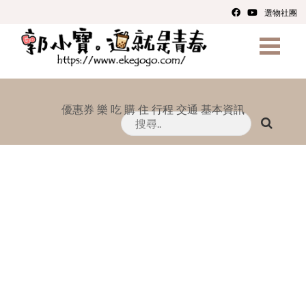
選物社團
優惠券
樂
吃
購
住
行程
交通
基本資訊