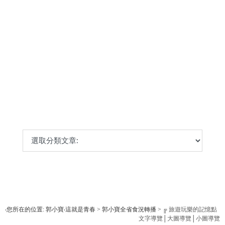
‧您所在的位置: 郭小寶‧這就是青春 > 郭小寶全省食況轉播 >
╔ 旅遊玩樂的記憶點
文字導覽
│
大圖導覽
│
小圖導覽