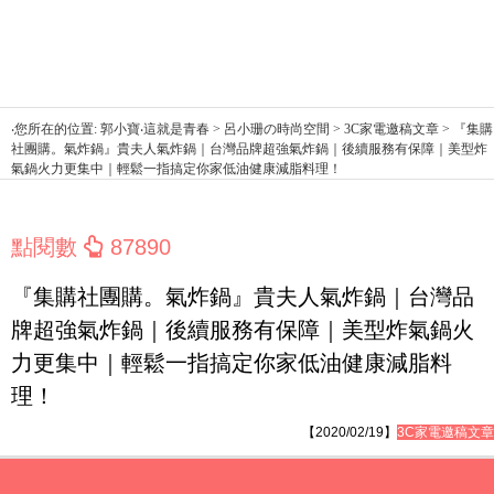
‧您所在的位置: 郭小寶‧這就是青春 > 呂小珊の時尚空間 > 3C家電邀稿文章 > 『集購
社團購。氣炸鍋』貴夫人氣炸鍋｜台灣品牌超強氣炸鍋｜後續服務有保障｜美型炸
氣鍋火力更集中｜輕鬆一指搞定你家低油健康減脂料理！
點閱數
87890
『集購社團購。氣炸鍋』貴夫人氣炸鍋｜台灣品
牌超強氣炸鍋｜後續服務有保障｜美型炸氣鍋火
力更集中｜輕鬆一指搞定你家低油健康減脂料
理！
【2020/02/19】
3C家電邀稿文章