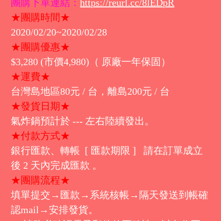
團購下單連結：
https://reurl.cc/8lEDpR
★團購時間★
2020/02/20~2020/02/28
★團購優惠★
$3,280 (市價4,980)（ 原廠一年保固）
★運費★
台灣島地區80元 / 台，離島200元 / 台
★發貨日期★
氣炸鍋預計於 --- 左右陸續發出。
★付款方式★
銀行匯款、轉帳 [ 匯款期限 ] 請在訂單成立
後 2 天內完成匯款 。
★團購流程★
填單提交→匯款→系統核帳→隔天發送到帳確
認mail→安排發貨。