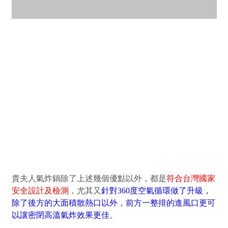
360度空氣循環
渦流氣旋高科技，全方位高速熱風循環，鎖住食材營養，
保留原汁風味
觸控式顯示幕
頂級觸控式面版，設有多項智能菜單，亦可依喜好調整溫
度及時間，面版顯示時間，開鍋即停行程，料理輕鬆掌
控，中途加料更美味
不沾陶瓷塗層設計
#304不鏽鋼炸網及不沾鍋塗層，無毒材質料理安心又放心
安全把手，雙鍋分離設計
抽屜式防燙鍋具及安全分離紐，把手好握、防燙，鍋網分
離好清洗