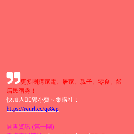
更多團購家電、居家、親子、零食、飯
店民宿劵！
快加入👉🏻郭小寶～集購社：
https://reurl.cc/qe8ep
開團資訊 (第一團)