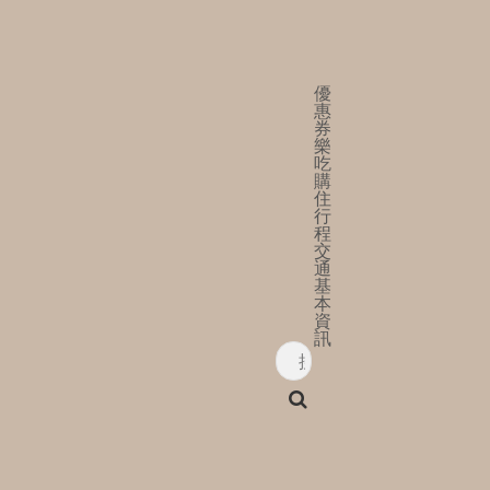
優
惠
券
樂
吃
購
住
行
程
交
通
基
本
資
訊