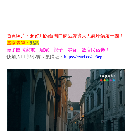
首頁照片：超好用的台灣口碑品牌貴夫人氣炸鍋第一團！
團購表單：
點我
更多團購家電、居家、親子、零食、飯店民宿劵！
快加入👉🏻郭小寶～集購社：
https://reurl.cc/qe8ep