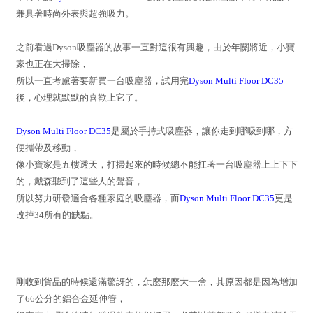
兼具著時尚外表與超強吸力。
之前看過Dyson吸塵器的故事一直對這很有興趣，由於年關將近，小寶
家也正在大掃除，
所以一直考慮著要新買一台吸塵器，試用完
Dyson Multi Floor DC35
後，心理就默默的喜歡上它了。
Dyson Multi Floor DC35
是屬於手持式吸塵器，讓你走到哪吸到哪，方
便攜帶及移動，
像小寶家是五樓透天，打掃起來的時候總不能扛著一台吸塵器上上下下
的，戴森聽到了這些人的聲音，
所以努力研發適合各種家庭的吸塵器，而
Dyson Multi Floor DC35
更是
改掉34所有的缺點。
剛收到貨品的時候還滿驚訝的，怎麼那麼大一盒，其原因都是因為增加
了66公分的鋁合金延伸管，