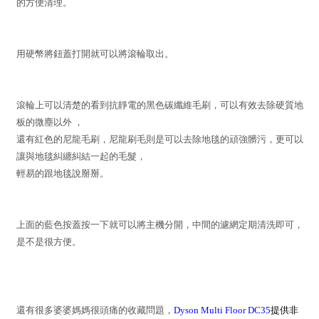
的方便清理。
用硬幣將鈕蓋打開就可以將滾輪取出。
滾輪上可以清楚的看到抗靜電的黑色碳纖維毛刷，可以有效去除硬質地
板的微塵以外 ，
還有紅色的尼龍毛刷，尼龍刷毛則是可以去除地毯的頑強髒污，更可以
讓與地毯糾纏糾結一起的毛髮，
輕易的跟地毯說掰掰。
上面的藍色按蓋按一下就可以將主機分開，中間的濾網定期清洗即可，
是不是很方便。
還有很多婆婆媽媽很頭痛的收藏問題，
Dyson Multi Floor DC35
提供非