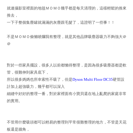
就連攝影室裡面的地毯ＭＯＭＯ幾乎都是每天清理的，這樣輕鬆的推來
推去，
一下子整個集塵罐就滿滿的灰塵跟毛髮了，這證明了一些事！！
不是ＭＯＭＯ偷懶唬爛我有整理，就是其他品牌吸塵器吸力不夠強大＠
＠
對於一些家具擺設，很多人以前都懶得整理，是因為很多吸塵器都是軟
管，很難伸到家具底下，
所以很多媽媽也所幸索性不吸了，但是
Dyson Multi Floor DC35
硬管設
計加上超強吸力，幾乎都可以深入
細縫中好好的整理一番，對於家裡面有小寶貝還在地上亂爬的家庭非常
的實用。
不管用什麼吸頭都可以輕易的整理到平常很難整理的地方，不管是天花
板還是牆角，