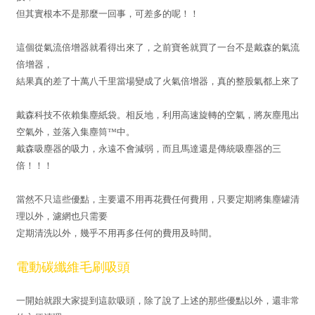
但其實根本不是那麼一回事，可差多的呢！！
這個從氣流倍增器就看得出來了，之前寶爸就買了一台不是戴森的氣流
倍增器，
結果真的差了十萬八千里當場變成了火氣倍增器，真的整股氣都上來了
戴森科技不依賴集塵紙袋。相反地，利用高速旋轉的空氣，將灰塵甩出
空氣外，並落入集塵筒™中。
戴森吸塵器的吸力，永遠不會減弱，而且馬達還是傳統吸塵器的三
倍！！！
當然不只這些優點，主要還不用再花費任何費用，只要定期將集塵罐清
理以外，濾網也只需要
定期清洗以外，幾乎不用再多任何的費用及時間。
電動碳纖維毛刷吸頭
一開始就跟大家提到這款吸頭，除了說了上述的那些優點以外，還非常