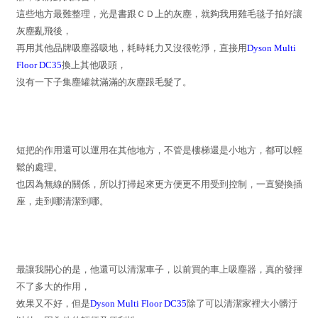
這些地方最難整理，光是書跟ＣＤ上的灰塵，就夠我用雞毛毯子拍好讓
灰塵亂飛後，
再用其他品牌吸塵器吸地，耗時耗力又沒很乾淨，直接用
Dyson Multi
Floor DC35
換上其他吸頭，
沒有一下子集塵罐就滿滿的灰塵跟毛髮了。
短把的作用還可以運用在其他地方，不管是樓梯還是小地方，都可以輕
鬆的處理。
也因為無線的關係，所以打掃起來更方便更不用受到控制，一直變換插
座，走到哪清潔到哪。
最讓我開心的是，他還可以清潔車子，以前買的車上吸塵器，真的發揮
不了多大的作用，
效果又不好，但是
Dyson Multi Floor DC35
除了可以清潔家裡大小髒汙