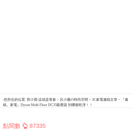
‧您所在的位置: 郭小寶‧這就是青春 > 呂小珊の時尚空間 > 3C家電邀稿文章 > 『邀
稿。家電』Dyson Multi Floor DC35吸塵器 到哪都乾淨！！
點閱數
87335