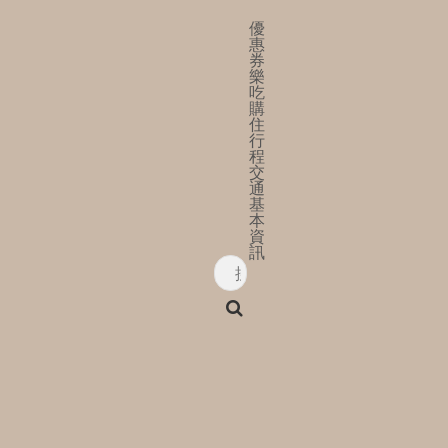
優
惠
券
樂
吃
購
住
行
程
交
通
基
本
資
訊