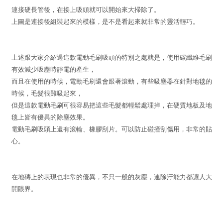
連接硬長管後，在接上吸頭就可以開始來大掃除了。
上圖是連接後組裝起來的模樣，是不是看起來就非常的靈活輕巧。
上述跟大家介紹過這款電動毛刷吸頭的特別之處就是，使用碳纖維毛刷
有效減少吸塵時靜電的產生，
而且在使用的時候，電動毛刷還會跟著滾動，有些吸塵器在針對地毯的
時候，毛髮很難吸起來，
但是這款電動毛刷可很容易把這些毛髮都輕鬆處理掉，在硬質地板及地
毯上皆有優異的除塵效果。
電動毛刷吸頭上還有滾輪、橡膠刮片。可以防止碰撞刮傷用，非常的貼
心。
在地磚上的表現也非常的優異，不只一般的灰塵，連除汙能力都讓人大
開眼界。