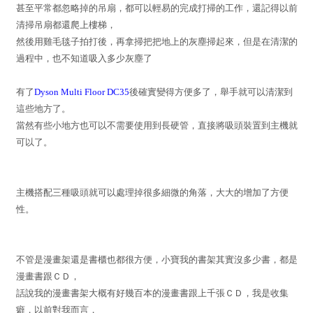
甚至平常都忽略掉的吊扇，都可以輕易的完成打掃的工作，還記得以前
清掃吊扇都還爬上樓梯，
然後用雞毛毯子拍打後，再拿掃把把地上的灰塵掃起來，但是在清潔的
過程中，也不知道吸入多少灰塵了
有了
Dyson Multi Floor DC35
後確實變得方便多了，舉手就可以清潔到
這些地方了。
當然有些小地方也可以不需要使用到長硬管，直接將吸頭裝置到主機就
可以了。
主機搭配三種吸頭就可以處理掉很多細微的角落，大大的增加了方便
性。
不管是漫畫架還是書櫃也都很方便，小寶我的書架其實沒多少書，都是
漫畫書跟ＣＤ，
話說我的漫畫書架大概有好幾百本的漫畫書跟上千張ＣＤ，我是收集
癖，以前對我而言，