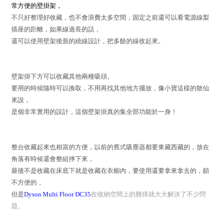
常方便的壁掛架，
不只好整理好收藏，也不會浪費太多空間，固定之前還可以看電源線梨
插座的距離，如果線過長的話，
還可以使用壁架後面的繞線設計，把多餘的線收起來。
壁架掛下方可以收藏其他兩種吸頭。
要用的時候隨時可以換取，不用再找其他地方擺放，像小寶這樣的散仙
來說，
是個非常實用的設計，這個壁架掛真的集全部功能於一身！
整台收藏起來也相當的方便，以前的舊式吸塵器都要東藏西藏的，放在
角落有時候還會整組摔下來，
最後不是收藏在床底下就是收藏在衣櫥內，要使用還要拿來拿去的，頗
不方便的，
但是
Dyson Multi Floor DC35
在收納空間上的難得就大大解決了不少問
題。