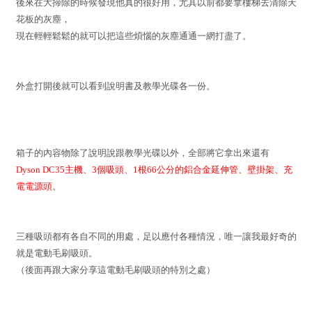
後來在大掃除的時候發現他真的很好用，尤其以前都要拿樓梯去清除天
花板的灰塵，
現在輕輕鬆鬆的就可以把這些煩惱的灰塵通通一網打盡了。
外盒打開後就可以看到說明書及教學光碟各一份。
箱子的內容物除了說明說跟教學光碟以外，全部將它拿出來還有
Dyson DC35主機、3個吸頭、1根66公分的鋁合金延伸管、壁掛架、充
電電源頭
。
三種吸頭都有各自不同的用處，足以應付各種情況，唯一讓我最好奇的
就是電動毛刷吸頭。
（後面再跟大家分享這電動毛刷吸頭的特別之處）