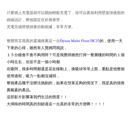
只要插上充電器就可以開始輕鬆充電了，你可以善加利用壁架掛後面的
繞線設計，將他固定在於插座旁，
充電完成燈號就會自動熄滅，非常方便。
整體而言我真的還滿推薦這一台
Dyson Multi Floor DC35
的，使用一天
下來的心得，雖然有人寶媽問我說，
１５分鐘會不會不夠用阿？可是我覺得雖然打掃一整層樓的時間約１個
小時左右，但並不是一個小時都
在吸阿，很多時間都還是花在移動上，換吸頭等等上面，重點是他整個
使用過程，吸力一點都沒減弱，
整個產品幾乎沒辦法挑剔的，如果在預算足夠的情況下，我是真的很推
薦戴森的產品。
這部影片影響著我們生活的態度！！
大掃除的時間真的別錯過這一台真的非常的方便啊！！！！