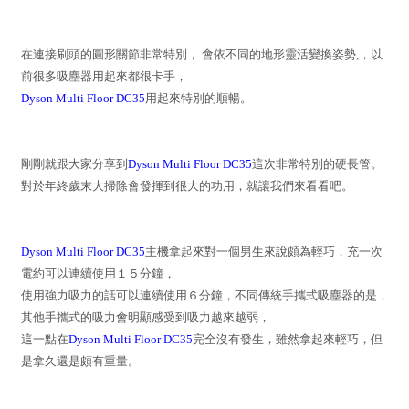
在連接刷頭的圓形關節非常特別， 會依不同的地形靈活變換姿勢,，以
前很多吸塵器用起來都很卡手，
Dyson Multi Floor DC35
用起來特別的順暢。
剛剛就跟大家分享到
Dyson Multi Floor DC35
這次非常特別的硬長管。
對於年終歲末大掃除會發揮到很大的功用，就讓我們來看看吧。
Dyson Multi Floor DC35
主機拿起來對一個男生來說頗為輕巧，充一次
電約可以連續使用１５分鐘，
使用強力吸力的話可以連續使用６分鐘，不同傳統手攜式吸塵器的是，
其他手攜式的吸力會明顯感受到吸力越來越弱，
這一點在
Dyson Multi Floor DC35
完全沒有發生，雖然拿起來輕巧，但
是拿久還是頗有重量。