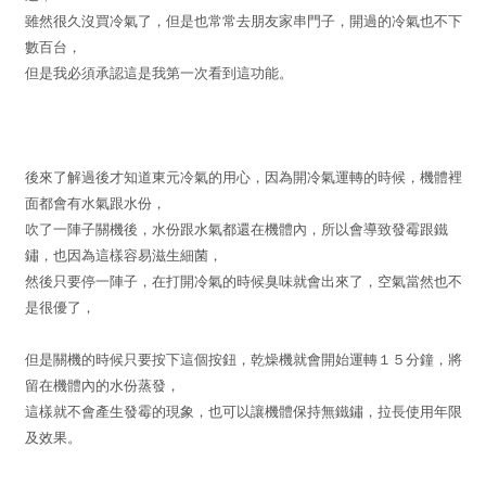
雖然很久沒買冷氣了，但是也常常去朋友家串門子，開過的冷氣也不下
數百台，
但是我必須承認這是我第一次看到這功能。
後來了解過後才知道東元冷氣的用心，因為開冷氣運轉的時候，機體裡
面都會有水氣跟水份，
吹了一陣子關機後，水份跟水氣都還在機體內，所以會導致發霉跟鐵
鏽，也因為這樣容易滋生細菌，
然後只要停一陣子，在打開冷氣的時候臭味就會出來了，空氣當然也不
是很優了，
但是關機的時候只要按下這個按鈕，乾燥機就會開始運轉１５分鐘，將
留在機體內的水份蒸發，
這樣就不會產生發霉的現象，也可以讓機體保持無鐵鏽，拉長使用年限
及效果。