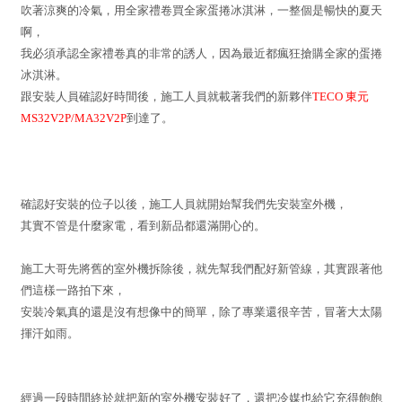
吹著涼爽的冷氣，用全家禮卷買全家蛋捲冰淇淋，一整個是暢快的夏天
啊，
我必須承認全家禮卷真的非常的誘人，因為最近都瘋狂搶購全家的蛋捲
冰淇淋。
跟安裝人員確認好時間後，施工人員就載著我們的新夥伴
TECO 東元
MS32V2P/MA32V2P
到達了。
確認好安裝的位子以後，施工人員就開始幫我們先安裝室外機，
其實不管是什麼家電，看到新品都還滿開心的。
施工大哥先將舊的室外機拆除後，就先幫我們配好新管線，其實跟著他
們這樣一路拍下來，
安裝冷氣真的還是沒有想像中的簡單，除了專業還很辛苦，冒著大太陽
揮汗如雨。
經過一段時間終於就把新的室外機安裝好了，還把冷媒也給它充得飽飽