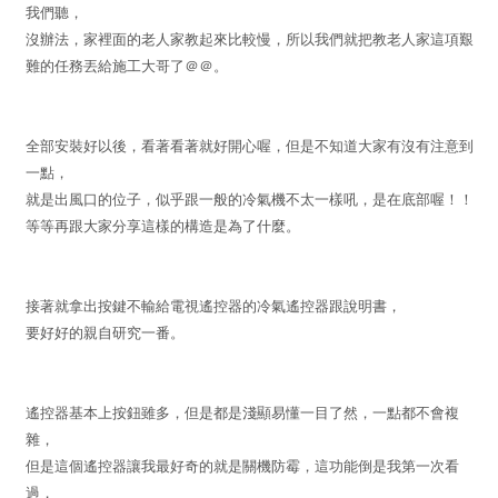
我們聽，
沒辦法，家裡面的老人家教起來比較慢，所以我們就把教老人家這項艱
難的任務丟給施工大哥了＠＠。
全部安裝好以後，看著看著就好開心喔，但是不知道大家有沒有注意到
一點，
就是出風口的位子，似乎跟一般的冷氣機不太一樣吼，是在底部喔！！
等等再跟大家分享這樣的構造是為了什麼。
接著就拿出按鍵不輸給電視遙控器的冷氣遙控器跟說明書，
要好好的親自研究一番。
遙控器基本上按鈕雖多，但是都是淺顯易懂一目了然，一點都不會複
雜，
但是這個遙控器讓我最好奇的就是關機防霉，這功能倒是我第一次看
過，