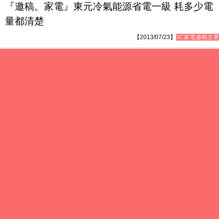
『邀稿。家電』東元冷氣能源省電一級 耗多少電
量都清楚
【2013/07/23】
3C家電邀稿文章