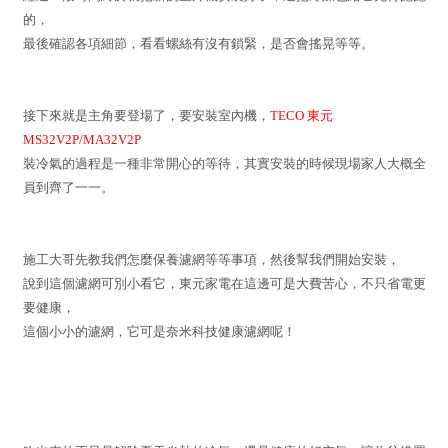
的，
最後確認各項細節，看看螺絲有沒有鎖緊，是否會搖晃等等。
接下來就是主角要登場了，要安裝室內機，
TECO 東元
MS32V2P/MA32V2P
裝冷氣的過程是一種非常開心的等待，其實安裝的時候現場家人大概全
員到齊了一一。
施工大哥先教我們怎麼保養濾網等等事項，然後幫我們開始安裝，
說到這個濾網可別小看它，東元家電在這邊可是大費苦心，不只省電更
要健康，
這個小小的濾網，它可是奈米科技健康濾網呢！