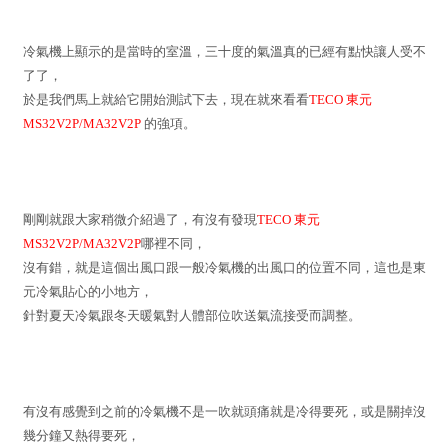
冷氣機上顯示的是當時的室溫，三十度的氣溫真的已經有點快讓人受不
了了，
於是我們馬上就給它開始測試下去，現在就來看看
TECO 東元
MS32V2P/MA32V2P
的強項。
剛剛就跟大家稍微介紹過了，有沒有發現
TECO 東元
MS32V2P/MA32V2P
哪裡不同，
沒有錯，就是這個出風口跟一般冷氣機的出風口的位置不同，這也是東
元冷氣貼心的小地方，
針對夏天冷氣跟冬天暖氣對人體部位吹送氣流接受而調整。
有沒有感覺到之前的冷氣機不是一吹就頭痛就是冷得要死，或是關掉沒
幾分鐘又熱得要死，