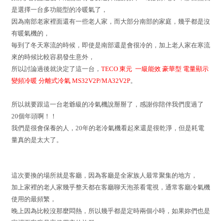
是選擇一台多功能型的冷暖氣了，
因為南部老家裡面還有一些老人家，而大部分南部的家庭，幾乎都是沒
有暖氣機的，
毎到了冬天寒流的時候，即使是南部還是會很冷的，加上老人家在寒流
來的時候比較容易發生意外，
所以討論過後就決定了這一台，
TECO 東元 一級能效 豪華型 電量顯示
變頻冷暖 分離式冷氣 MS32V2P/MA32V2P
。
所以就要跟這一台老爺級的冷氣機說掰掰了，感謝你陪伴我們度過了
20個年頭啊！！
我們是很會保養的人，20年的老冷氣機看起來還是很乾淨，但是耗電
量真的是太大了。
這次要換的場所就是客廳，因為客廳是全家族人最常聚集的地方，
加上家裡的老人家幾乎整天都在客廳聊天泡茶看電視，通常客廳冷氣機
使用的最頻繁，
晚上因為比較沒那麼悶熱，所以幾乎都是定時兩個小時，如果妳們也是