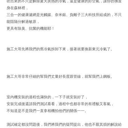
吹出來的不只是解除夏天炎熱的冷氣，還是健康的好空氣，讓你彷彿置
身在森林裡，
三合一的健康濾網是光觸媒、奈米銀、負離子三大科技所組成的，不只
能阻隔分解過敏原，
更具有除臭、抗菌的機能耶！
施工大哥先將我們的舊冷氣拆卸下來，接著就要換新東元冷氣了。
施工大哥非常仔細的幫我們丈量好長度跟管線，就幫我們上鋼板。
室內機安裝的過程也滿快的，一下子就安裝好了，
安裝完成後還請我們測試看看，過程中也都非常的有禮貌又客氣，
不知道是不是我們一直拿相機拍他們的關係一一。
測試確定都沒問題後，我們將我們的疑問提出，他也不厭其煩的解說給