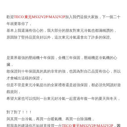
歡迎
TECO 東元MS32V2P/MA32V2P
加入我們這個大家族，下一個二十
年就要靠你了，
基本上我還滿有信心的，我大部分的朋友對東元冷氣也都滿稱讚的，
原因除了堅持品質良好以外，這次東元冷氣還拿出了許多的保證。
是業界最強的壓縮機十年保固，全機三年保固，壓縮機是冷氣機的心
臟，
敢保證到十年保固真的真的非常的強，也因為對自己品質有信心，所以
才會喊出這樣的保證，
但是不管是東元冷氣提出的全家禮卷還是超強保固，都必須先閱讀好遊
戲規則，
希望大家也可以找到一台東元好冷氣一起度過年復一年的夏天與冬天，
對了對了！！！
與其買一台冷氣，再買一台暖氣機、再買一台除濕機，
那我真的建議你不如就直接買一台
TECO 東元MS32V2P/MA32V2P
，因