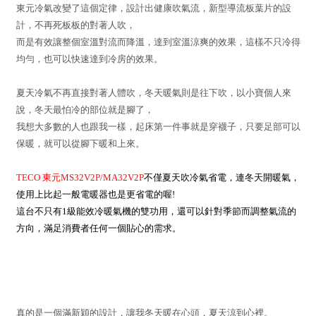
東元冷氣改變了這個定律，設計出健康吹氣流，新型導流板葉片的設
計，不再死板板的對著人吹，
而是有效讓整個室溫對流而降溫，達到室溫涼爽的效果，這樣不只冷得
均勻，也可以快速達到冷房的效果。
夏天冷氣不再直接對著人體吹，冬天暖氣則是往下吹，以小寶個人來
說，冬天最怕冷的部位就是腳了，
我想大多數的人也跟我一樣，起床第一件事就是穿襪子，只要足部可以
保暖，就可以從腳下暖和上來。
TECO 東元MS32V2P/MA32V2P
不僅夏天吹冷氣省電，連冬天開暖氣，
使用上比起一般電暖器也是更省電的喔!
這台不只有1級能效冷暖氣機的雙功用，還可以針對季節而調整氣流的
方向，滿足消費者任何一個貼心的需求。
真的是一個滿新穎的設計，讓我冬天暖在心頭，夏天涼到心裡。