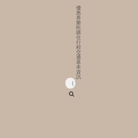
優
惠
券
樂
吃
購
住
行
程
交
通
基
本
資
訊