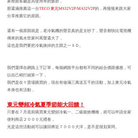
家裡面客廳是高使用率的族群，
那還滿推薦這一台
TECO 東元MS32V2P/MA32V2P
的，再慢慢來跟大家
分享推薦它的原因。
還有一個原因就是，老冷氣機的聲音真的是太吵了，聲音都快比電視機
傳來的風水世家叫罵聲還大了，
這也是我們要把冷氣換掉的主因之一ＸＤ。
我們選擇在網路上下訂單，每個網路平台都有不同的組合價跟優惠，可
以自己精打細算一下，
我們是在Ｙ賣場購買的，現在有做滿三萬送五千的活動，加上東元冷氣
本身也有活動，
東元變頻冷氣夏
季節能大回饋！
只要在７月底前購買東元變頻冷氣一、二級能效機種，就可以申請全家
便利商店２０００元禮卷，
光是這些活動就可以賺回將近７０００大洋，是不是很划算阿。