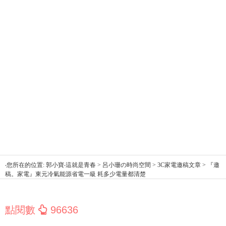
‧您所在的位置: 郭小寶‧這就是青春 > 呂小珊の時尚空間 > 3C家電邀稿文章 > 『邀
稿。家電』東元冷氣能源省電一級 耗多少電量都清楚
點閱數
96636