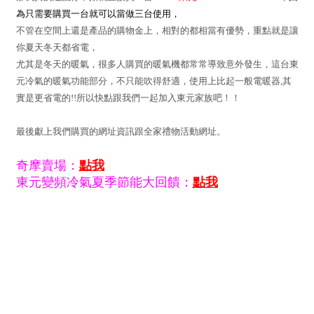
為只需要購買一台就可以當做三台使用，
不管在空間上還是產品的購物金上，相對的都相當有優勢，重點就是讓
你夏天冬天都省電，
尤其是冬天的暖氣，很多人購買的暖氣機都常常導致意外發生，這台東
元冷氣的暖氣功能部分，不只能吹得舒適，使用上比起一般電暖器,其
實是更省電的!!所以快點跟我們一起加入東元家族吧！！
最後獻上我們購買的網址資訊跟全家禮物活動網址。
奇摩賣場：
點我
東元變頻冷氣夏季節能大回饋：
點我