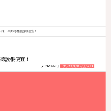
是不推｜午間特餐聽說很便宜！
餐聽說很便宜！
【2026/06/26】
。大分縣おおいたけんGO