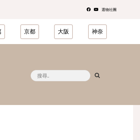
選物社團
瀉
京都
大阪
神奈