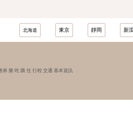
東京
靜岡
新
北海道
惠券
樂
吃
購
住
行程
交通
基本資訊