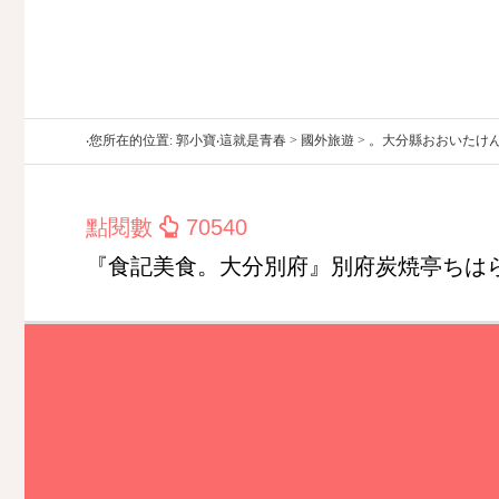
‧您所在的位置: 郭小寶‧這就是青春 > 國外旅遊 > 。大分縣おお
點閱數
70540
『食記美食。大分別府』別府炭焼亭ちは