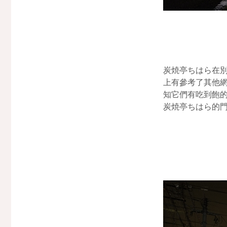
炭焼亭ちはら在
上有參考了其他
知它們有吃到飽
炭焼亭ちはら的