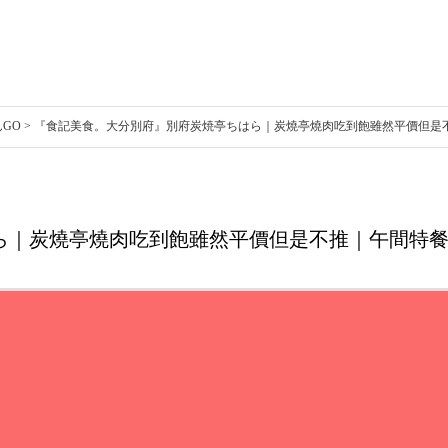
いたけんGO > 『食記美食。大分別府』別府炭焼亭ちはら｜炭燒亭燒肉吃到飽雖然平價但
ら｜炭燒亭燒肉吃到飽雖然平價但是不推｜午間特