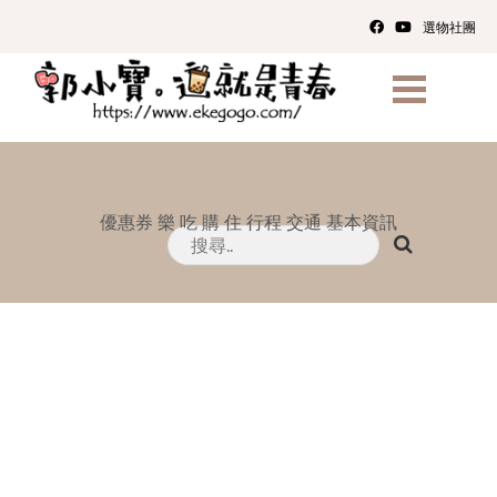
選物社團
優惠券
樂
吃
購
住
行程
交通
基本資訊