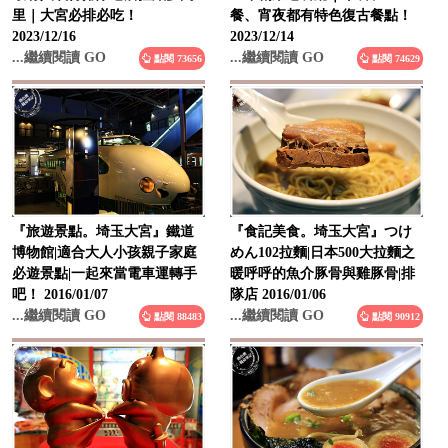
里｜大宮必排必吃！
餐、宵夜都有特色復古餐點！
2023/12/16
2023/12/14
...繼續閱讀 GO
...繼續閱讀 GO
點閱 73656
點閱 74629
『旅遊景點。埼玉大宮』鐵道
『食記美食。埼玉大宮』つけ
博物館|適合大人小孩親子家庭
めん102拉麵|日本500大拉麵之
必遊景點|一起來當電車運轉手
暖呼呼的魚介豚骨與雞豚骨|排
吧！ 2016/01/07
隊店 2016/01/06
...繼續閱讀 GO
...繼續閱讀 GO
點閱 88483
點閱 90912