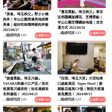
『賞花景點。琦玉秩父』東京
『美食。埼玉秩父』野さか燒
近郊隱藏版櫻花、芝櫻景點｜
肉丼｜羊山公園周邊再地排隊
羊山公園芝櫻繽紛地毯｜含交
美食｜超好吃味噌烤豬肉丼飯
通方式 2025/04/26
2025/04/27
...繼續閱讀 GO
點閱 68392
...繼續閱讀 GO
點閱 68562
『旅遊景點。埼玉川越』
『住宿。埼玉大宮』大宮站東
VASARA和服小江戶店／浴衣
口超級酒店- Super Hotel｜新
租賃逛川越老街｜知名連鎖浴
穎飯店超高CP值｜附設天然溫
衣和服租！ 2025/04/23
泉免費洗！ 2024/09/11
...繼續閱讀 GO
...繼續閱讀 GO
點閱 73544
點閱 72715