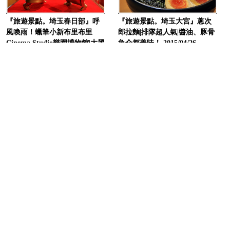
『旅遊景點。埼玉春日部』呼
『旅遊景點。埼玉大宮』蔥次
風喚雨！蠟筆小新布里布里
郎拉麵|排隊超人氣|醬油、豚骨
Cinema Studio樂園博物館|大黑
魚介都美味！ 2015/04/26
屋本舖拉麵 2015/07/31
...繼續閱讀 GO
點閱 82273
...繼續閱讀 GO
點閱 151997
到最上方