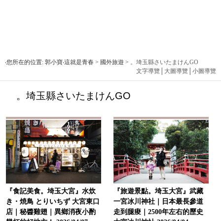
‧您所在的位置: 郭小寶‧這就是青春 > 國外旅遊 >
。埼玉縣さいたまけんGO
文字導覽
│
大圖導覽
│
小圖導覽
。埼玉縣さいたまけんGO
『食記美食。埼玉大宮』水炊
『旅遊景點。埼玉大宮』武藏
き・焼鳥 とりいちず 大宮東口
一宮冰川神社｜日本最長參道
店｜秘醬雞翅｜異鄉消夜小酌
走到腿痠｜2500年左右的歷史