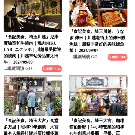
『食記美食。埼玉川越』うな
『食記美食。埼玉川越』尼庫
ぎ 傳米｜川越老街上的傳米鰻
實驗室和牛燒肉｜燒肉NIKU
魚飯｜服務非常好的美味鰻魚
LAB -ニクラボ｜川越最受歡迎
飯！ 2024/09/07
的燒肉｜川越車站旁品嘗太田
...繼續閱讀 GO
點閱 75842
牛！ 2024/09/09
...繼續閱讀 GO
點閱 73146
『食記美食。埼玉大宮』食堂
『食記美食。埼玉大宮』珈琲
多万里｜昭和21年創業｜大宮
館伯爵邸｜24小時營業的昭和
最有人氣得排隊老店拉麵多萬
48年創業老餐廳｜早餐、正