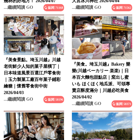
幾杯的好地方！ 2026/04/07
大宮冰川神社 2026/04/04
...繼續閱讀 GO
...繼續閱讀 GO
點閱 71168
點閱 71562
『美食景點。埼玉川越』川越
『美食。埼玉川越』Bakery 樂
老街鮮少人知的菓子屋橫丁｜
樂(川越ベーカリー 楽楽)｜日
日本味道風景百選江戶零食街
本百大麵包甜點店｜窯出し蜜
｜玉力製菓工廠百年菓子鋪彩
いも ほくほく地瓜派、可頌專
繪糖｜懷舊零食街中街
賣店酥度滿分｜川越必吃美食
2026/04/03
2026/04/02
...繼續閱讀 GO
點閱 58196
...繼續閱讀 GO
點閱 58371