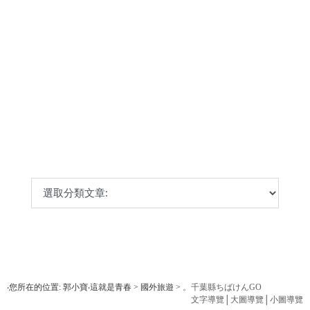
‧您所在的位置: 郭小寶‧這就是青春 > 國外旅遊 >
。千葉縣ちばけんGO
文字導覽
│
大圖導覽
│
小圖導覽