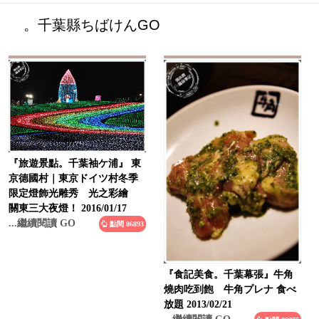
。千葉縣ちばけんGO
『旅遊景點。千葉袖ケ浦』 東
京德國村｜東京ドイツ村冬季
限定燈飾光雕秀 光之彩繪
關東三大夜燈！ 2016/01/17
...繼續閱讀 GO
點閱 86893
『食記美食。千葉幕張』牛角
燒肉吃到飽 牛角プレナ 食べ
放題 2013/02/21