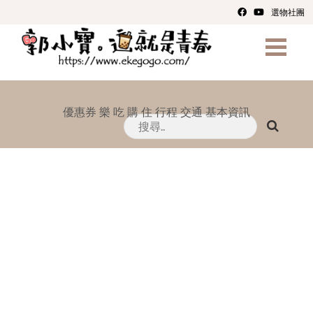
選物社團
優惠券
樂
吃
購
住
行程
交通
基本資訊