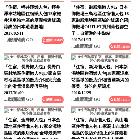
『住宿。輕井澤懶人包』輕井
『住宿。御殿場懶人包』日本
澤車站地區住宿懶人包|15家輕
御殿場三島地區住宿懶人包|16
井澤車站地區的度假精選飯店|
家御殿場地區區域的飯店介紹|
涼爽的日本避暑勝地|
御殿場OUTLET買到荷包都空
2017/02/11
了，自駕遊的中點站|
...繼續閱讀 GO
2017/01/13
點閱 105619
...繼續閱讀 GO
點閱 116383
『住宿。長野懶人包』長野白
『住宿。新潟懶人包』日本新
馬村地區住宿懶人包|17家白馬
潟地區住宿懶人包|18家新潟車
村地區區域的飯店介紹|完完全
站區域的飯店介紹|雪國新潟的
全的滑雪溫泉度假勝地|
優美、好吃的新潟米|
2017/01/09
2016/12/29
...繼續閱讀 GO
...繼續閱讀 GO
點閱 109681
點閱 103916
『住宿。金澤懶人包』日本金
『住宿。高山懶人包』高山地
澤地區住宿懶人包|17家金澤地
區住宿懶人包|15家高山市車站
區區域的飯店介紹|全球最美車
地區的飯店介紹(上)|保存最相