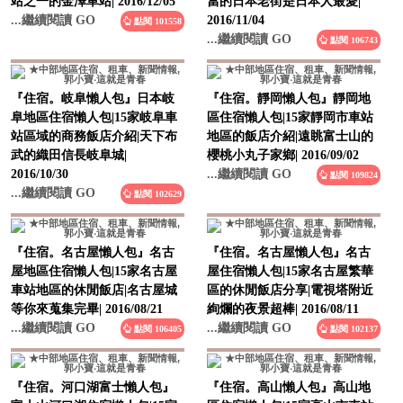
站之一的金澤車站| 2016/12/05
當的日本老街是日本人最愛|
...繼續閱讀 GO
2016/11/04
點閱 101558
...繼續閱讀 GO
點閱 106743
『住宿。岐阜懶人包』日本岐
『住宿。靜岡懶人包』靜岡地
阜地區住宿懶人包|15家岐阜車
區住宿懶人包|15家靜岡市車站
站區域的商務飯店介紹|天下布
地區的飯店介紹|遠眺富士山的
武的織田信長岐阜城|
櫻桃小丸子家鄉| 2016/09/02
2016/10/30
...繼續閱讀 GO
點閱 109824
...繼續閱讀 GO
點閱 102629
『住宿。名古屋懶人包』名古
『住宿。名古屋懶人包』名古
屋地區住宿懶人包|15家名古屋
屋住宿懶人包|15家名古屋繁華
車站地區的休閒飯店|名古屋城
區的休閒飯店分享|電視塔附近
等你來蒐集完畢| 2016/08/21
絢爛的夜景超棒| 2016/08/11
...繼續閱讀 GO
...繼續閱讀 GO
點閱 106405
點閱 102137
『住宿。河口湖富士懶人包』
『住宿。高山懶人包』高山地