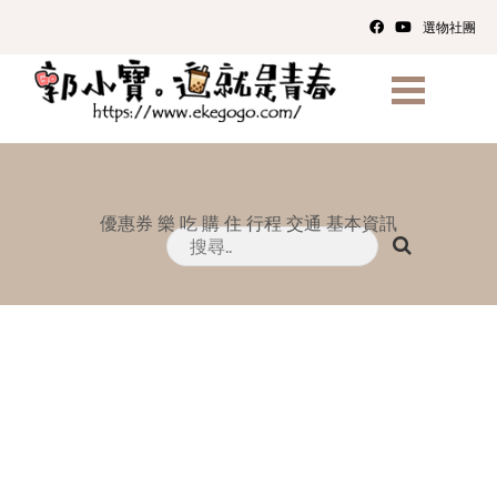
選物社團
優惠券
樂
吃
購
住
行程
交通
基本資訊