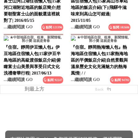
富士山河口湖住宿懶人包|15家
區住宿懶人包|15家高山市車站
河口湖附近地區的飯店簡介|想
地區的飯店介紹(下)|飛驒牛滋
要朝聖富士山的面貌選這裡就
味來到高山怎可錯過|
對了| 2016/05/15
2015/11/05
...繼續閱讀 GO
...繼續閱讀 GO
點閱 121396
點閱 102686
『住宿。靜岡伊豆懶人包』伊
『住宿。靜岡熱海懶人包』熱
豆地區住宿懶人包|15家伊豆半
海地區住宿懶人包|15家熱海地
島地區的高級渡假飯店介紹|俯
區的平價飯店介紹|自然景觀與
瞰富士山美景與享受日式文化
溫泉歷史文化充滿魅力的熱海
洗禮奢華行程| 2017/06/13
風情| / /
...繼續閱讀 GO
...繼續閱讀 GO
點閱 92247
點閱 94702
到最上方