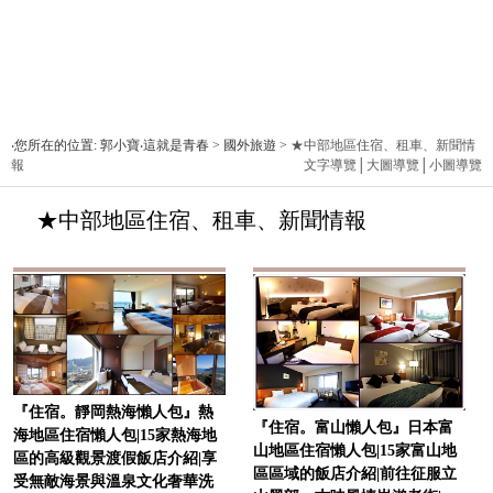
‧您所在的位置: 郭小寶‧這就是青春 > 國外旅遊 >
★中部地區住宿、租車、新聞情
報
文字導覽
│
大圖導覽
│
小圖導覽
★中部地區住宿、租車、新聞情報
『住宿。靜岡熱海懶人包』熱
『住宿。富山懶人包』日本富
海地區住宿懶人包|15家熱海地
山地區住宿懶人包|15家富山地
區的高級觀景渡假飯店介紹|享
區區域的飯店介紹|前往征服立
受無敵海景與溫泉文化奢華洗