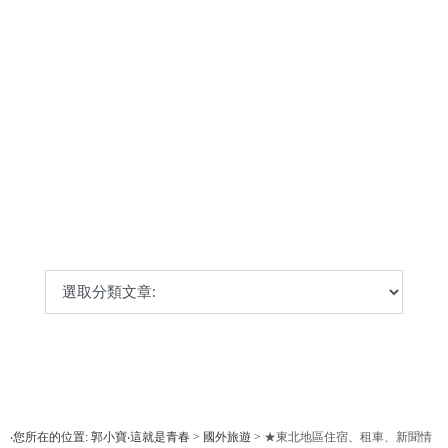
‧您所在的位置: 郭小寶‧這就是青春 > 國外旅遊 >
★東北地區住宿、租車、新聞情