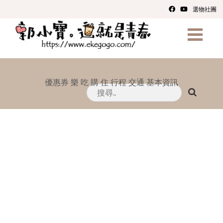
選物社團
優惠券
樂
吃
購
住
行程
交通
基本資訊