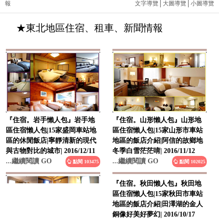
報
文字導覽
│
大圖導覽
│
小圖導覽
★東北地區住宿、租車、新聞情報
『住宿。岩手懶人包』岩手地
『住宿。山形懶人包』山形地
區住宿懶人包|15家盛岡車站地
區住宿懶人包|15家山形市車站
區的休閒飯店|寧靜清新的現代
地區的飯店介紹|阿信的故鄉地
與古物對比的城市| 2016/12/11
冬季白雪茫茫唷| 2016/11/12
...繼續閱讀 GO
...繼續閱讀 GO
點閱 103475
點閱 102025
『住宿。秋田懶人包』秋田地
區住宿懶人包|15家秋田市車站
地區的飯店介紹|田澤湖的金人
銅像好美好夢幻| 2016/10/17