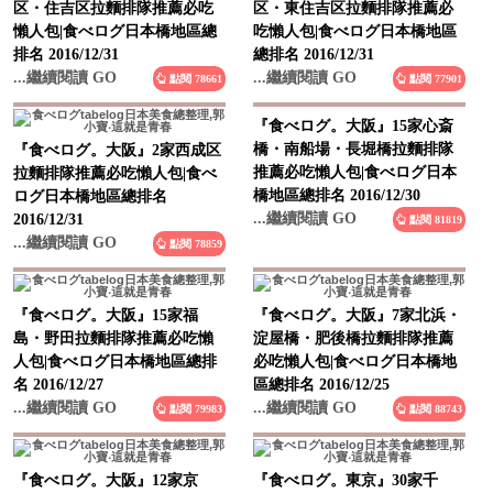
区・住吉区拉麵排隊推薦必吃
区・東住吉区拉麵排隊推薦必
懶人包|食べログ日本橋地區總
吃懶人包|食べログ日本橋地區
排名 2016/12/31
總排名 2016/12/31
...繼續閱讀 GO
...繼續閱讀 GO
點閱 78661
點閱 77901
『食べログ。大阪』2家西成区
『食べログ。大阪』15家心斎
拉麵排隊推薦必吃懶人包|食べ
橋・南船場・長堀橋拉麵排隊
ログ日本橋地區總排名
推薦必吃懶人包|食べログ日本
2016/12/31
橋地區總排名 2016/12/30
...繼續閱讀 GO
...繼續閱讀 GO
點閱 78859
點閱 81819
『食べログ。大阪』15家福
『食べログ。大阪』7家北浜・
島・野田拉麵排隊推薦必吃懶
淀屋橋・肥後橋拉麵排隊推薦
人包|食べログ日本橋地區總排
必吃懶人包|食べログ日本橋地
名 2016/12/27
區總排名 2016/12/25
...繼續閱讀 GO
...繼續閱讀 GO
點閱 79983
點閱 88743
『食べログ。大阪』12家京
『食べログ。東京』30家千
橋・ＯＢＰ・森之宮拉麵排隊
住・綾瀬・葛飾拉麵排隊推薦