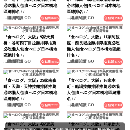
區總排名 / /
區總排名 / /
...繼續閱讀 GO
...繼續閱讀 GO
點閱 82005
點閱 79320
『食べログ。大阪』9家天満
『食べログ。大阪』11家阿波
橋・谷町四丁目拉麵排隊推薦
座・西長堀拉麵排隊推薦必吃
必吃懶人包|食べログ日本橋地
懶人包|食べログ日本橋地區總
區總排名 / /
排名 / /
...繼續閱讀 GO
...繼續閱讀 GO
點閱 83472
點閱 81770
『食べログ。大阪』25家南森
『食べログ。大阪』16家本
町・天満・天神拉麵排隊推薦
町・船場拉麵排隊推薦必吃懶
必吃懶人包|食べログ日本橋地
人包|食べログ日本橋地區總排
區總排名 / /
名 / /
...繼續閱讀 GO
...繼續閱讀 GO
點閱 79201
點閱 81328
『食べログ。大阪』4家恵美
『食べログ。大阪』15家新大
須・今宮・芦原拉麵排隊推薦
阪駅周辺拉麵排隊推薦必吃懶