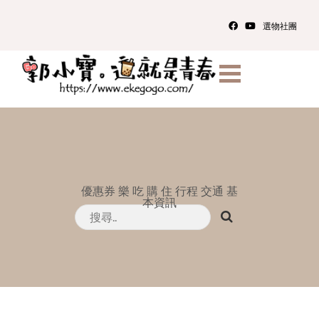
選物社團
優惠券
樂
吃
購
住
行程
交通
基
本資訊