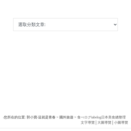
‧您所在的位置: 郭小寶‧這就是青春 > 國外旅遊 >
食べログtabelog日本美食總整理
文字導覽
│
大圖導覽
│
小圖導覽