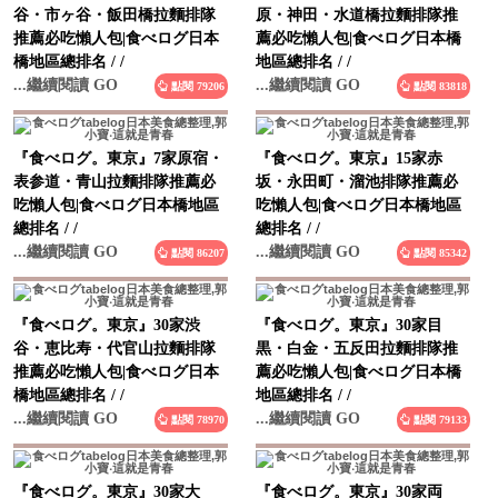
推薦必吃懶人包|食べログ日本
薦必吃懶人包|食べログ日本橋
橋地區總排名 / /
地區總排名 / /
...繼續閱讀 GO
...繼續閱讀 GO
點閱 79206
點閱 83818
『食べログ。東京』7家原宿・
『食べログ。東京』15家赤
表参道・青山拉麵排隊推薦必
坂・永田町・溜池排隊推薦必
吃懶人包|食べログ日本橋地區
吃懶人包|食べログ日本橋地區
總排名 / /
總排名 / /
...繼續閱讀 GO
...繼續閱讀 GO
點閱 86207
點閱 85342
『食べログ。東京』30家渋
『食べログ。東京』30家目
谷・恵比寿・代官山拉麵排隊
黒・白金・五反田拉麵排隊推
推薦必吃懶人包|食べログ日本
薦必吃懶人包|食べログ日本橋
橋地區總排名 / /
地區總排名 / /
...繼續閱讀 GO
...繼續閱讀 GO
點閱 78970
點閱 79133
『食べログ。東京』30家大
『食べログ。東京』30家両
塚・巣鴨・駒込・赤羽拉麵排
国・錦糸町・小岩拉麵排隊推