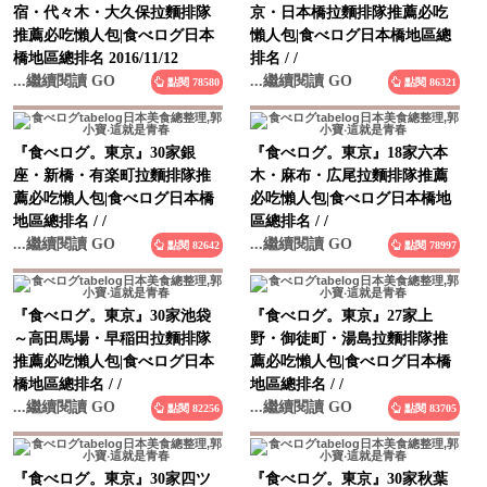
推薦必吃懶人包|食べログ日本
懶人包|食べログ日本橋地區總
橋地區總排名 2016/11/12
排名 / /
...繼續閱讀 GO
...繼續閱讀 GO
點閱 78580
點閱 86321
『食べログ。東京』30家銀
『食べログ。東京』18家六本
座・新橋・有楽町拉麵排隊推
木・麻布・広尾拉麵排隊推薦
薦必吃懶人包|食べログ日本橋
必吃懶人包|食べログ日本橋地
地區總排名 / /
區總排名 / /
...繼續閱讀 GO
...繼續閱讀 GO
點閱 82642
點閱 78997
『食べログ。東京』30家池袋
『食べログ。東京』27家上
～高田馬場・早稲田拉麵排隊
野・御徒町・湯島拉麵排隊推
推薦必吃懶人包|食べログ日本
薦必吃懶人包|食べログ日本橋
橋地區總排名 / /
地區總排名 / /
...繼續閱讀 GO
...繼續閱讀 GO
點閱 82256
點閱 83705
『食べログ。東京』30家四ツ
『食べログ。東京』30家秋葉
谷・市ヶ谷・飯田橋拉麵排隊
原・神田・水道橋拉麵排隊推