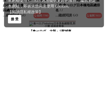
本網站使用 Cookies 為您提供更好的服務。繼續瀏覽
必吃懶人包|食べログ日本橋地
人包|食べログ日本橋地區總排
區總排名 / /
名 / /
本網站，即表示您同意使用 Cookies。
...繼續閱讀 GO
...繼續閱讀 GO
點閱 77985
點閱 78557
【閱讀隱私權政策】
接 受
『食べログ。大阪』5家城東
区・鶴見区拉麵排隊推薦必吃
懶人包|食べログ日本橋地區總
排名 / /
...繼續閱讀 GO
點閱 76630
到最上方