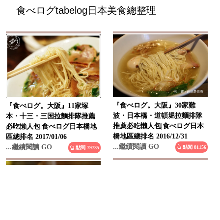
食べログtabelog日本美食總整理
『食べログ。大阪』30家難
『食べログ。大阪』11家塚
波・日本橋・道頓堀拉麵排隊
本・十三・三国拉麵排隊推薦
推薦必吃懶人包|食べログ日本
必吃懶人包|食べログ日本橋地
橋地區總排名 2016/12/31
區總排名 2017/01/06
...繼續閱讀 GO
...繼續閱讀 GO
點閱 81156
點閱 79735