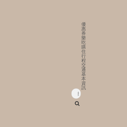
優
惠
券
樂
吃
購
住
行
程
交
通
基
本
資
訊