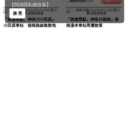
【閱讀隱私權政策】
『旅遊景點。神奈川小田原』
接 受
『旅遊景點。神奈川箱根』箱
小田原車站 箱根路線集散地
根湯本車站周遭散策
2011/01/28
2009/08/19
...繼續閱讀 GO
...繼續閱讀 GO
點閱 92808
點閱 86880
『旅遊景點。神奈川川崎』藤
『旅遊景點。神奈川橫濱』橫
子·F·不二雄博物館博物館｜尋
濱中華街｜橫濱必逛景點｜中
找兒時回憶之地｜親子景點超
華美食一大堆！ 2016/02/16
推薦｜交通方式指南｜入園攻
...繼續閱讀 GO
點閱 78019
略 2022/12/06
...繼續閱讀 GO
點閱 71219
到最上方