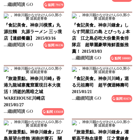
『食記美食。神奈川橫濱』丸
『食記美食。神奈川鎌倉』し
源拉麵 丸源ラーメン 三ッ境
らす問屋江の島 とびっちょ本
店【連鎖餐廳】 2015/03/16
店 江之島必吃大份量美食排
...繼續閱讀 GO
隊店 超華麗豪華海鮮蓋飯推
點閱 86136
薦！ 2015/03/03
...繼續閱讀 GO
點閱 100085
『旅遊景點。神奈川川崎』香
『食記美食。神奈川川崎』迴
港九龍城寨魔窟重現日本大復
る元祖壽司 超平價迴轉壽司
活！消逝的黑暗之城
2015/01/21
WAREHOUSE川崎店
...繼續閱讀 GO
點閱 81674
2015/01/27
...繼續閱讀 GO
點閱 135618
『旅遊景點。神奈川鎌倉』江ﾉ
『旅遊景點。神奈川鎌倉』灌
島展望台燈飾 湘南的寶石 關
籃高手熱血場景 江之電鎌倉
東三大夜燈之一 江の島シー
高校前駅【動漫景點】