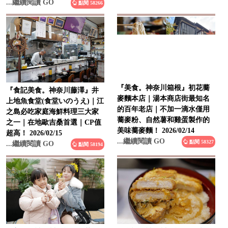
...繼續閱讀 GO
點閱 58266
『美食。神奈川箱根』初花蕎
『食記美食。神奈川藤澤』井
麥麵本店｜湯本商店街最知名
上地魚食堂(食堂いのうえ)｜江
的百年老店｜不加一滴水僅用
之島必吃家庭海鮮料理三大家
蕎麥粉、自然薯和雞蛋製作的
之一｜在地歐吉桑首選｜CP值
美味蕎麥麵！ 2026/02/14
超高！ 2026/02/15
...繼續閱讀 GO
點閱 58327
...繼續閱讀 GO
點閱 58194