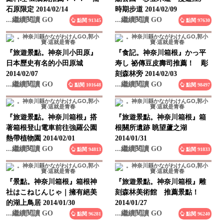
...繼續閱讀 GO
...繼續閱讀 GO
點閱 91345
點閱 97630
『旅遊景點。神奈川小田原』
『食記。神奈川箱根』かっ平
日本歷史有名的小田原城
寿し 祕傳豆皮壽司推薦！ 彫
2014/02/07
刻森林旁 2014/02/03
...繼續閱讀 GO
...繼續閱讀 GO
點閱 101648
點閱 98497
『旅遊景點。神奈川箱根』搭
『旅遊景點。神奈川箱根』箱
著箱根登山電車前往強羅公園
根關所遺跡 眺望蘆之湖
熱帶植物園 2014/02/01
2014/01/31
...繼續閱讀 GO
...繼續閱讀 GO
點閱 94813
點閱 91833
『景點。神奈川箱根』箱根神
『旅遊景點。神奈川箱根』雕
社はこねじんじゃ｜擁有絕美
刻森林美術館 推薦景點！
的湖上鳥居 2014/01/30
2014/01/27
...繼續閱讀 GO
...繼續閱讀 GO
點閱 96281
點閱 96240