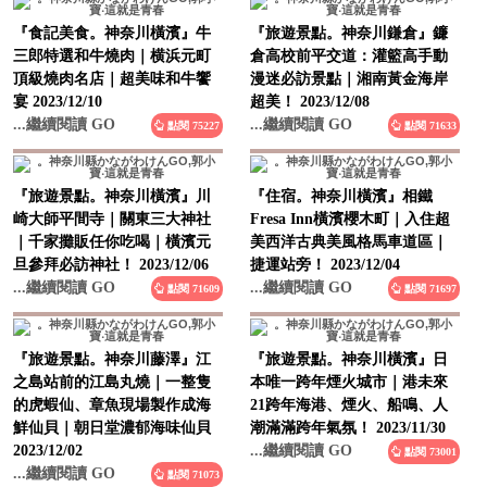
『食記美食。神奈川橫濱』牛
『旅遊景點。神奈川鎌倉』鐮
三郎特選和牛燒肉｜横浜元町
倉高校前平交道：灌籃高手動
頂級燒肉名店｜超美味和牛饗
漫迷必訪景點｜湘南黃金海岸
宴 2023/12/10
超美！ 2023/12/08
...繼續閱讀 GO
...繼續閱讀 GO
點閱 75227
點閱 71633
『旅遊景點。神奈川橫濱』川
『住宿。神奈川橫濱』相鐵
崎大師平間寺｜關東三大神社
Fresa Inn橫濱櫻木町｜入住超
｜千家攤販任你吃喝｜橫濱元
美西洋古典美風格馬車道區｜
旦參拜必訪神社！ 2023/12/06
捷運站旁！ 2023/12/04
...繼續閱讀 GO
...繼續閱讀 GO
點閱 71609
點閱 71697
『旅遊景點。神奈川藤澤』江
『旅遊景點。神奈川橫濱』日
之島站前的江島丸燒｜一整隻
本唯一跨年煙火城市｜港未來
的虎蝦仙、章魚現場製作成海
21跨年海港、煙火、船鳴、人
鮮仙貝｜朝日堂濃郁海味仙貝
潮滿滿跨年氣氛！ 2023/11/30
2023/12/02
...繼續閱讀 GO
點閱 73001
...繼續閱讀 GO
點閱 71073