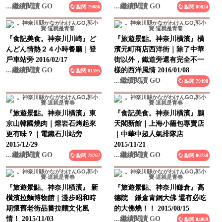
『食記美食。神奈川川崎』ど
『旅遊景點。神奈川橫濱』橫
んどん情熱２４小時餐廳｜登
濱元町商店西洋街｜除了中華
戶車站旁 2016/02/17
街以外，鐵道旁還有完全不一
...繼續閱讀 GO
樣的西洋風情 2016/01/08
點閱 81595
...繼續閱讀 GO
點閱 79498
『旅遊景點。神奈川橫濱』東
『食記美食。神奈川橫濱』鵬
京山韓國燒肉｜熔岩石烤起來
天閣新館｜上海小籠包專賣店
更有味？｜電鐵石川站旁
｜中華中超人氣排隊店
2015/12/29
2015/11/21
...繼續閱讀 GO
...繼續閱讀 GO
點閱 78767
點閱 80758
『旅遊景點。神奈川橫濱』 新
『旅遊景點。神奈川鎌倉』高
橫濱拉麵博物館｜漫步昭和時
德院 鎌倉青銅大佛 還有必吃
期懷舊老街品嘗拉麵文化風
的大佛燒！！ 2015/08/15
情！ 2015/11/03
...繼續閱讀 GO
點閱 84869
...繼續閱讀 GO
點閱 79179