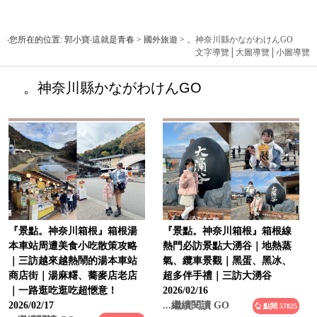
‧您所在的位置: 郭小寶‧這就是青春 > 國外旅遊 >
。神奈川縣かながわけんGO
文字導覽
│
大圖導覽
│
小圖導覽
。神奈川縣かながわけんGO
『景點。神奈川箱根』箱根湯
『景點。神奈川箱根』箱根線
本車站周遭美食小吃散策攻略
熱門必訪景點大湧谷｜地熱蒸
｜三訪越來越熱鬧的湯本車站
氣、纜車景觀｜黑蛋、黑冰、
商店街｜湯麻糬、蕎麥店老店
超多伴手禮｜三訪大湧谷
｜一路逛吃逛吃超愜意！
2026/02/16
2026/02/17
...繼續閱讀 GO
點閱 57825