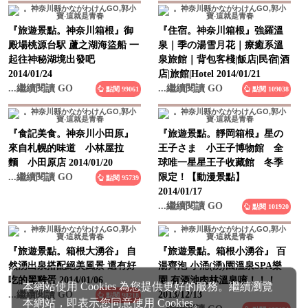
『旅遊景點。神奈川箱根』御
『住宿。神奈川箱根』強羅溫
殿場桃源台駅 蘆之湖海盜船 一
泉｜季の湯雪月花｜療癒系溫
起往神秘湖境出發吧
泉旅館｜背包客棧|飯店|民宿|酒
2014/01/24
店|旅館|Hotel 2014/01/21
...繼續閱讀 GO
...繼續閱讀 GO
點閱 99061
點閱 109038
『食記美食。神奈川小田原』
『旅遊景點。靜岡箱根』星の
來自札幌的味道 小林屋拉
王子さま 小王子博物館 全
麵 小田原店 2014/01/20
球唯一星星王子收藏館 冬季
...繼續閱讀 GO
限定！【動漫景點】
點閱 95739
2014/01/17
...繼續閱讀 GO
點閱 101920
『旅遊景點。箱根大湧谷』 自
『旅遊景點。箱根小湧谷』 百
然湧出泉搭配絕美風景 還有好
湯齊泡 小涌(湧)園溫泉SPA樂
吃的黑雞蛋 2014/01/06
園 有酒池肉林溫泉唷！！！
...繼續閱讀 GO
2013/12/13
點閱 98218
本網站使用 Cookies 為您提供更好的服務。繼續瀏覽
...繼續閱讀 GO
點閱 123124
本網站，即表示您同意使用 Cookies。