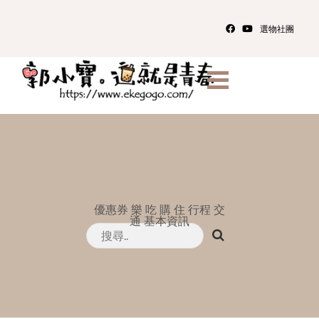
選物社團
優惠券
樂
吃
購
住
行程
交
通
基本資訊