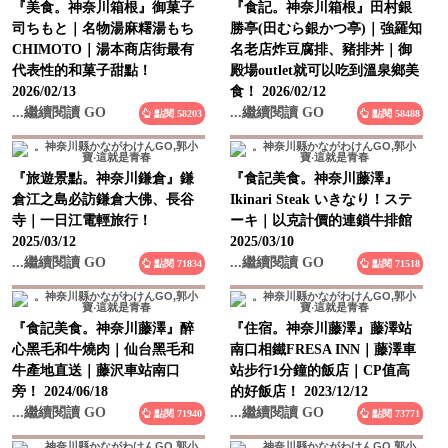
『美食。神奈川箱根』御菓子
『食記。神奈川箱根』田村銀
司ちもと｜名物湯麻糬湯もち
勝亭(田むら銀かつ亭)｜強羅知
CHIMOTO｜湯本商店街最有
名老店炸豆腐排、豬排丼｜御
代表性的和菓子甜點！
殿場outlet就可以吃到溫泉鄉美
2026/02/13
食！ 2026/02/12
...繼續閱讀 GO
...繼續閱讀 GO
點閱 58203
點閱 58488
『旅遊景點。神奈川鎌倉』鎌
『食記美食。神奈川藤澤』
倉江之島必訪鎌倉大佛、長谷
Ikinari Steak いきなり！ステ
寺｜一日江電輕旅行！
ーキ｜以克計價的連鎖牛排館
2025/03/12
2025/03/10
...繼續閱讀 GO
...繼續閱讀 GO
點閱 71834
點閱 71518
『食記美食。神奈川藤澤』醉
『住宿。神奈川藤澤』藤澤站
心黑毛和牛燒肉｜仙台黑毛和
南口相鐵FRESA INN｜藤澤車
牛產地直送｜藤沢車站南口
站步行1分鐘的飯店｜CP值高
旁！ 2024/06/18
的好飯店！ 2023/12/12
...繼續閱讀 GO
...繼續閱讀 GO
點閱 71940
點閱 73771