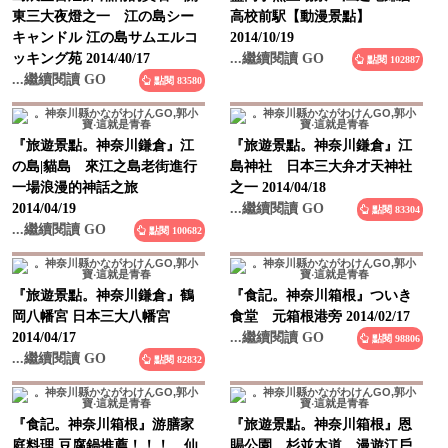
キャンドル 江の島サムエルコ
2014/10/19
ッキング苑 2014/40/17
...繼續閱讀 GO
點閱 102887
...繼續閱讀 GO
點閱 83580
『旅遊景點。神奈川鎌倉』江
『旅遊景點。神奈川鎌倉』江
の島|貓島 來江之島老街進行
島神社 日本三大弁才天神社
一場浪漫的神話之旅
之一 2014/04/18
2014/04/19
...繼續閱讀 GO
點閱 83304
...繼續閱讀 GO
點閱 100682
『旅遊景點。神奈川鎌倉』鶴
『食記。神奈川箱根』ついき
岡八幡宮 日本三大八幡宮
食堂 元箱根港旁 2014/02/17
2014/04/17
...繼續閱讀 GO
點閱 98806
...繼續閱讀 GO
點閱 82832
『食記。神奈川箱根』游膳家
『旅遊景點。神奈川箱根』恩
庭料理 豆腐鍋推薦！！！ 仙
賜公園 杉並木道 漫遊江戶
石原限定 2014/02/14
時期步道 2014/02/09