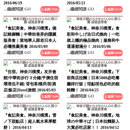
...繼續閱讀 GO
...繼續閱讀 GO
點閱 79365
點閱 81578
『食記美食。神奈川橫濱』德
『食記美食。神奈川橫濱』食
記豬腳麵｜中華街巷弄的隱藏
彩和牛しげ吉日式燒肉｜一吃
版美食｜當地華人跟老日本人
就上癮的極品燒肉｜服務和牛
必嚐推薦美食 2016/05/09
通通都滿分！ 2016/05/06
...繼續閱讀 GO
...繼續閱讀 GO
點閱 81343
點閱 89698
『住宿。神奈川橫濱』友井會
『食記美食。神奈川橫濱』下
館|中華街步行３分鐘|平價住宿
前商店拉麵｜日本5000必吃餐
環境也不錯| 背包客棧|民宿|酒
廳排行版｜現點現包必吃的餛
店|飯店|Hotel|旅館 2016/05/03
飩麵！ 2016/04/25
...繼續閱讀 GO
...繼續閱讀 GO
點閱 79490
點閱 79219
『食記美食。神奈川橫濱』雪
『食記美食。神奈川橫濱』地
ノ下甜點店｜超人氣水果厚鬆
球の中華そば｜日本拉麵新人
餅！ 2016/04/13
大賞必吃店家！！ 2016/04/12
...繼續閱讀 GO
...繼續閱讀 GO
點閱 79086
點閱 80824