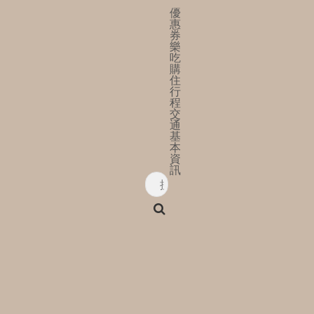
優
惠
券
樂
吃
購
住
行
程
交
通
基
本
資
訊