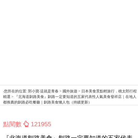
‧您所在的位置: 郭小寶‧這就是青春 > 國外旅遊 > 日本美食景點輕旅行．桃太郎行程
精選 > 『北海道釧路美食』釧路一定要知道的五家代表性人氣美食發祥店｜在地人
都推薦的釧路必吃餐廳｜釧路美食懶人包（持續更新）
點閱數
121955