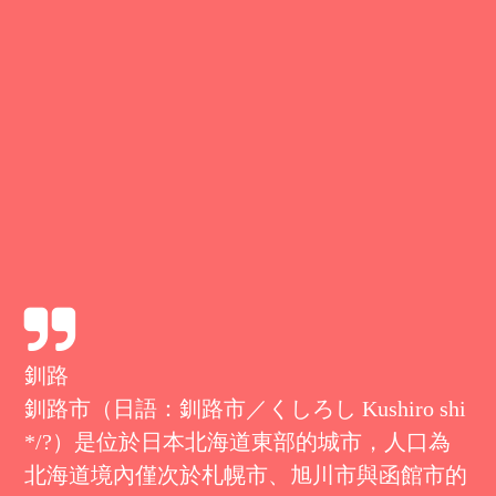
釧路
釧路市（日語：釧路市／くしろし Kushiro shi
*/?）是位於日本北海道東部的城市，人口為
北海道境內僅次於札幌市、旭川市與函館市的