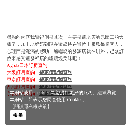
餐點的內容我覺得倒是其次，主要是這老店的氛圍真的太
棒了，加上老奶奶到現在還堅持在崗位上服務每個客人，
心理面是滿滿的感動，爐端燒的發源店就在釧路，趕緊訂
位來感受這發祥店的爐端燒美味吧！
Agoda
日本訂房查詢
大阪訂房查詢：
優惠價點我查詢
東京訂房查詢：
優惠價點我查詢
沖繩訂房查詢：
優惠價點我查詢
本網站使用 Cookies 為您提供更好的服務。繼續瀏覽
京都訂房查詢
：
優惠價點我查詢
本網站，即表示您同意使用 Cookies。
【閱讀隱私權政策】
接 受