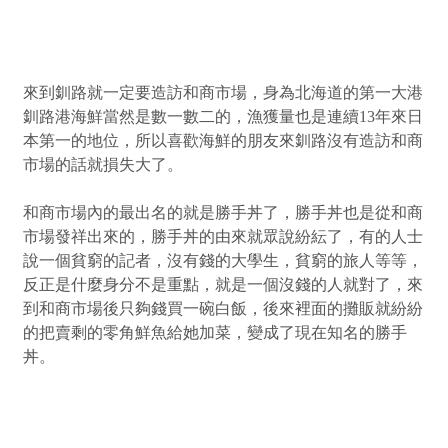
來到釧路就一定要造訪和商市場，身為北海道的第一大港
釧路港海鮮當然是數一數二的，漁獲量也是連續13年來日
本第一的地位，所以喜歡海鮮的朋友來釧路沒有造訪和商
市場的話就損失大了。
和商市場內的最出名的就是勝手丼了，勝手丼也是從和商
市場發祥出來的，勝手丼的由來就眾說紛紜了，有的人士
說一個貧窮的記者，沒有錢的大學生，貧窮的旅人等等，
反正是什麼身分不是重點，就是一個沒錢的人就對了，來
到和商市場後只夠錢買一碗白飯，後來裡面的攤販就紛紛
的把賣剩的零角鮮魚給她加菜，變成了現在知名的勝手
丼。